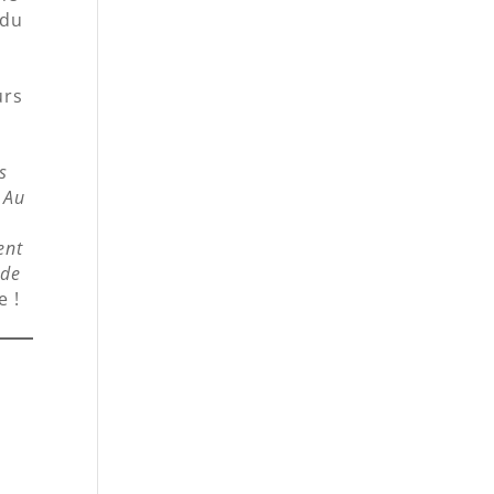
 du
urs
s
. Au
ent
 de
e !