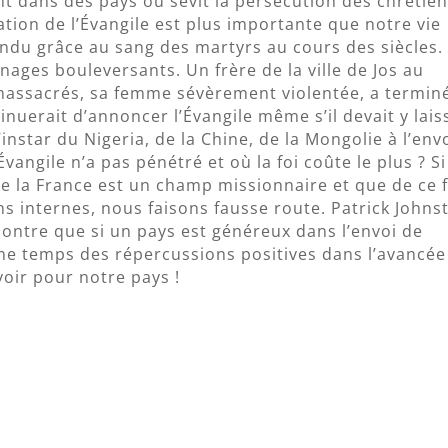
nt dans des pays où sévit la persécution des chrétien
mation de l’Évangile est plus importante que notre vie
pandu grâce au sang des martyrs au cours des siècles.
nages bouleversants. Un frère de la ville de Jos au
 massacrés, sa femme sévèrement violentée, a termin
tinuerait d’annoncer l’Évangile même s’il devait y lais
l’instar du Nigeria, de la Chine, de la Mongolie à l’env
vangile n’a pas pénétré et où la foi coûte le plus ? Si
la France est un champ missionnaire et que de ce f
ns internes, nous faisons fausse route. Patrick Johns
ontre que si un pays est généreux dans l’envoi de
ême temps des répercussions positives dans l’avancée
voir pour notre pays !