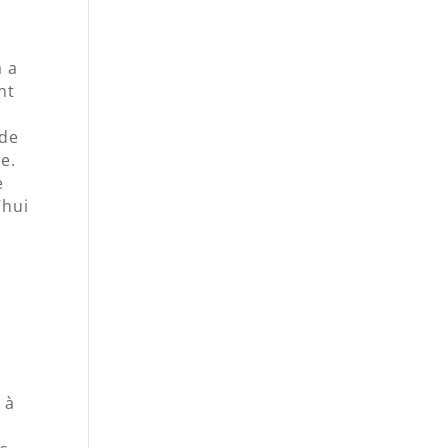
a a
nt
 de
e.
e
’hui
 à