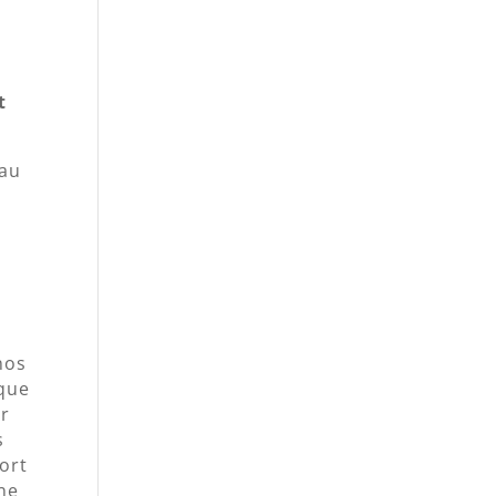
t
 au
nos
 que
er
s
fort
ne