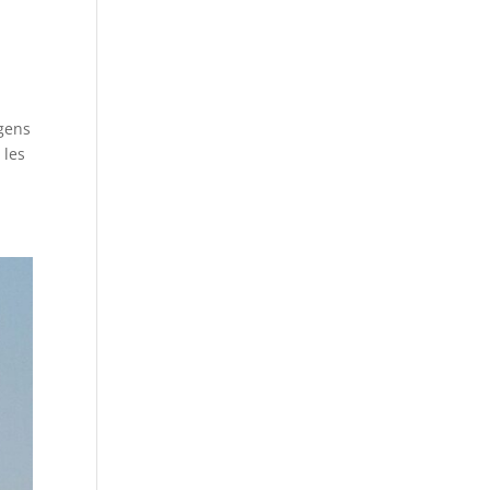
 gens
 les