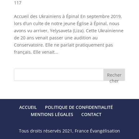
117
Accueil des Ukrainiens à Épinal En septembre 2019,
lors d’un culte de notre jeune Église à Épinal, nous
avons vu arriver, Yelysaveta (Liza). Cette Ukrainienne
de 20 ans venait passer une audition au
Conservatoire. Elle ne parlait pratiquement pas
français. Elle venait...
Recher
cher
ACCUEIL
POLITIQUE DE CONFIDENTIALITÉ
MENTIONS LÉGALES
CONTACT
Tous droits réservés 2021, France Évangélisation