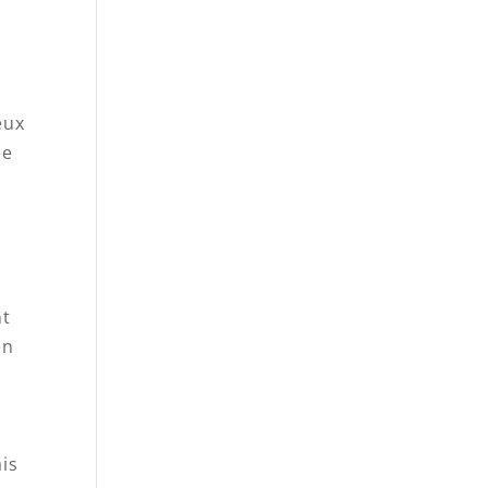
eux
ée
nt
en
is