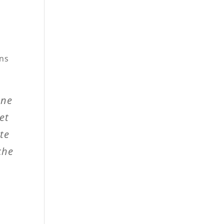
ans
une
et
te
che