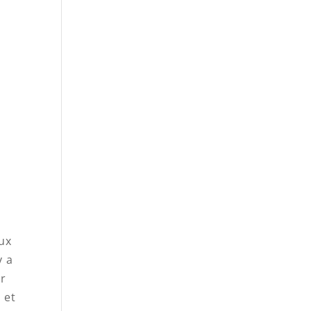
eux
y a
ur
 et