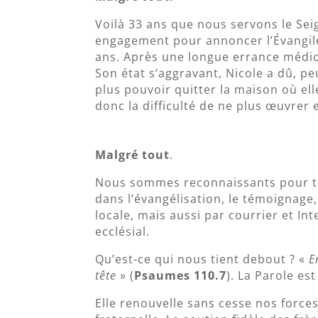
Voilà 33 ans que nous servons le Sei
engagement pour annoncer l’Évangile.
ans. Après une longue errance médic
Son état s’aggravant, Nicole a dû, p
plus pouvoir quitter la maison où el
donc la difficulté de ne plus œuvre
Malgré tout
.
Nous sommes reconnaissants pour tan
dans l’évangélisation, le témoignage,
locale, mais aussi par courrier et Int
ecclésial.
Qu’est-ce qui nous tient debout ? «
E
tête
» (
Psaumes 110.7
). La Parole es
Elle renouvelle sans cesse nos force