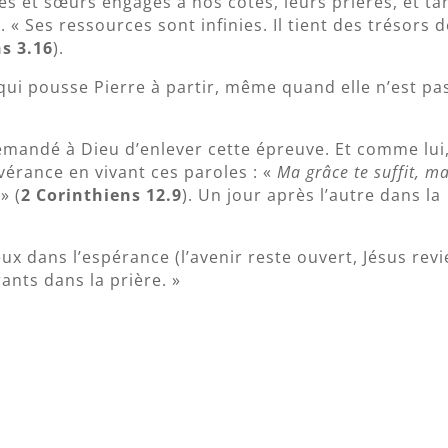
res et sœurs engagés à nos côtés, leurs prières, et ta
 Ses ressources sont infinies. Il tient des trésors d
s 3.16
).
 qui pousse Pierre à partir, même quand elle n’est pa
mandé à Dieu d’enlever cette épreuve. Et comme lui
vérance en vivant ces paroles : «
Ma grâce te suffit, m
» (
2 Corinthiens 12.9
). Un jour après l’autre dans la
eux dans l’espérance (l’avenir reste ouvert, Jésus revi
ants dans la prière. »