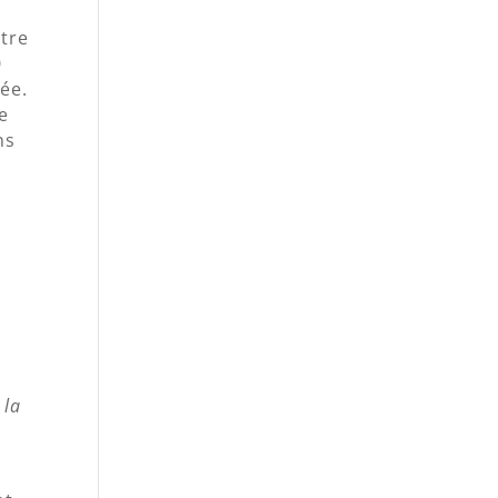
otre
0
ée.
e
ns
 la