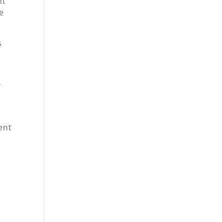
nt
e
s
,
a
ent