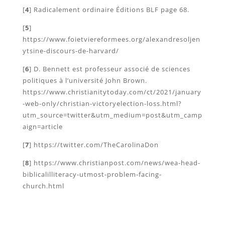
[
4
] Radicalement ordinaire Éditions BLF page 68.
[
5
]
https://www.foietviereformees.org/alexandresoljen
ytsine-discours-de-harvard/
[
6
] D. Bennett est professeur associé de sciences
politiques à l’université John Brown.
https://www.christianitytoday.com/ct/2021/january
-web-only/christian-victoryelection-loss.html?
utm_source=twitter&utm_medium=post&utm_camp
aign=article
[
7
] https://twitter.com/TheCarolinaDon
[
8
] https://www.christianpost.com/news/wea-head-
biblicalilliteracy-utmost-problem-facing-
church.html