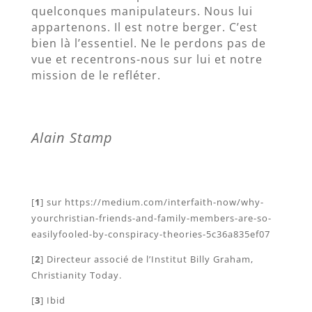
quelconques manipulateurs. Nous lui
appartenons. Il est notre berger. C’est
bien là l’essentiel. Ne le perdons pas de
vue et recentrons-nous sur lui et notre
mission de le refléter.
Alain Stamp
[
1
] sur https://medium.com/interfaith-now/why-
yourchristian-friends-and-family-members-are-so-
easilyfooled-by-conspiracy-theories-5c36a835ef07
[
2
] Directeur associé de l’Institut Billy Graham,
Christianity Today.
[
3
] Ibid