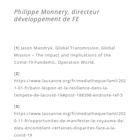
Philippe Monnery, directeur
développement de FE
[
1
] Jason Mandryk, Global Transmission, Global
Mission – The Impact and Implications of the
CoVid-19 Pandemic, Operation World.
[
2
]
https://www.lausanne.org/fr/mediatheque/laml/202
1-01-fr/batir-lespoir-et-la-resilience-dans-la-
tempete-de-lacovid-19#post-188398-endnote-ref-5
[
3
]
https://www.lausanne.org/fr/mediatheque/laml/202
0-11-fr/opportunites-de-manifester-le-royaume-de-
dieu-encomblant-certaines-disparites-face-a-la-
covid-19