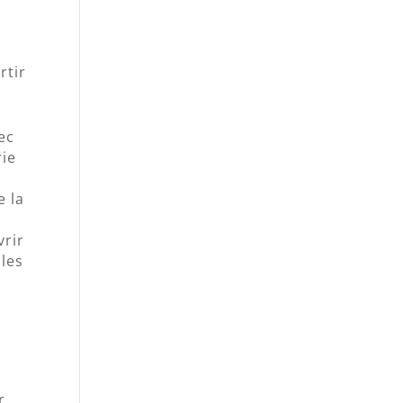
rtir
ec
rie
e la
vrir
 les
t
r