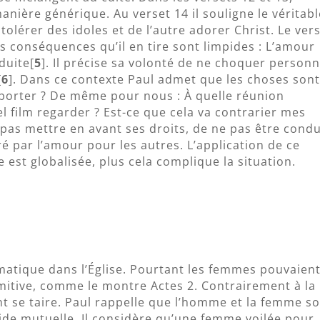
manière générique. Au verset 14 il souligne le véritab
 tolérer des idoles et de l’autre adorer Christ. Le ver
es conséquences qu’il en tire sont limpides : L’amour
duite[
5
]. Il précise sa volonté de ne choquer person
[
6
]. Dans ce contexte Paul admet que les choses son
porter ? De même pour nous : À quelle réunion
l film regarder ? Est-ce que cela va contrarier mes
 pas mettre en avant ses droits, de ne pas être condu
é par l’amour pour les autres. L’application de ce
se est globalisée, plus cela complique la situation.
matique dans l’Église. Pourtant les femmes pouvaien
rimitive, comme le montre Actes 2. Contrairement à la
nt se taire. Paul rappelle que l’homme et la femme s
aide mutuelle. Il considère qu’une femme voilée pour