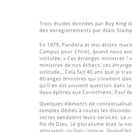
Trois études données par Roy King lo
des enregistrements par Alain Stamp
En 1979, Pandora et moi étions mari
Campus pour Christ, quand nous avo
intitulée, « Ces étranges ministres !
ministres de nos échecs, ces étranges
solitude… Cela fait 40 ans que je tra
étranges ministres qui s’invitent da
qu’il en est souvent question dans la
deux épîtres aux Corinthiens, Paul 
Quelques éléments de contextualisatio
temples dédiés à toutes les divinité
sectes vendaient leurs services. Le c
fils de Dieu. Le pluralisme était la n
adoraient un Dieu unique. Quand l