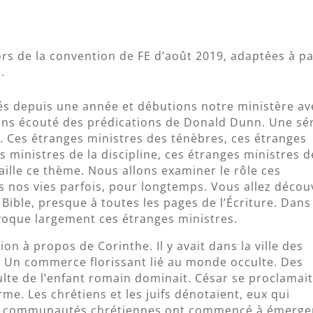
rs de la convention de FE d’août 2019, adaptées à pa
.
és depuis une année et débutions notre ministère av
ns écouté des prédications de Donald Dunn. Une sé
 ». Ces étranges ministres des ténèbres, ces étranges
 ministres de la discipline, ces étranges ministres d
vaille ce thème. Nous allons examiner le rôle ces
ns nos vies parfois, pour longtemps. Vous allez décou
 Bible, presque à toutes les pages de l’Écriture. Dans
évoque largement ces étranges ministres.
n à propos de Corinthe. Il y avait dans la ville des
s. Un commerce florissant lié au monde occulte. Des
ulte de l’enfant romain dominait. César se proclamai
orme. Les chrétiens et les juifs dénotaient, eux qui
es communautés chrétiennes ont commencé à émerge