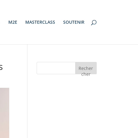
S
M2E
MASTERCLASS
SOUTENIR
s
Recher
cher