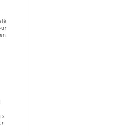
elé
our
 en
l
us
er