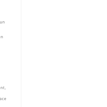
 un
un
ant,
s
face