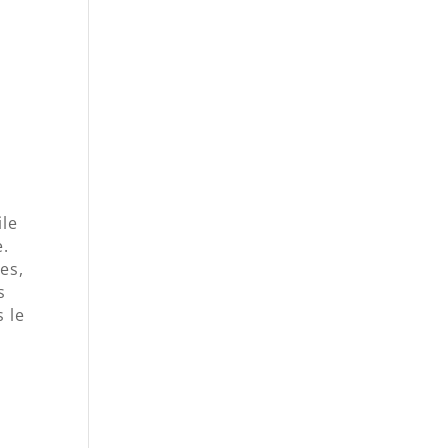
ile
e.
es,
s
s le