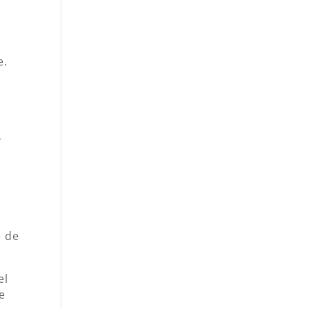
e.
r
e de
el
e