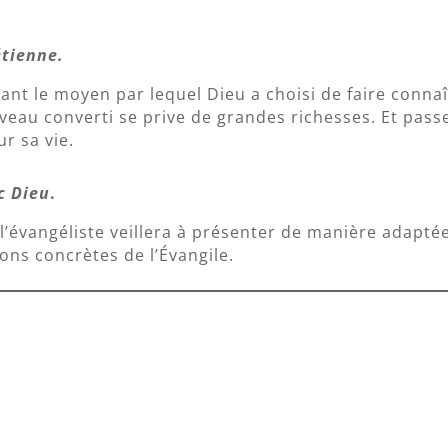
étienne.
dant le moyen par lequel Dieu a choisi de faire conna
uveau converti se prive de grandes richesses. Et pass
r sa vie.
c Dieu
.
l’évangéliste veillera à présenter de manière adapté
tions concrètes de l’Évangile.