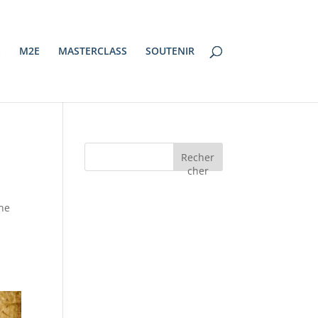
S
M2E
MASTERCLASS
SOUTENIR
Recher
cher
nne
: