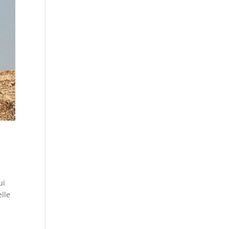
ui
elle